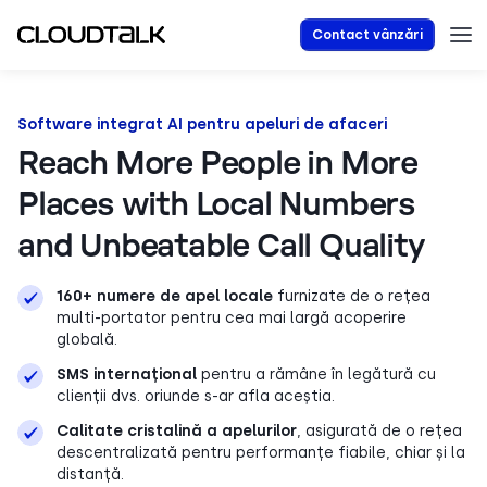
Contact vânzări
Software integrat AI pentru apeluri de afaceri
Reach More People in More
Places with Local Numbers
and Unbeatable Call Quality
160+ numere de apel locale
furnizate de o rețea
multi-portator pentru cea mai largă acoperire
globală.
SMS internațional
pentru a rămâne în legătură cu
clienții dvs. oriunde s-ar afla aceștia.
Calitate cristalină a apelurilor
, asigurată de o rețea
descentralizată pentru performanțe fiabile, chiar și la
distanță.