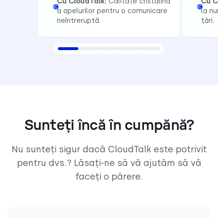
Cu CloudTalk:
Calitate cristalină
Cu C
a apelurilor pentru o comunicare
la nu
neîntreruptă.
țări.
Sunteți încă în cumpănă?
Nu sunteți sigur dacă CloudTalk este potrivit
pentru dvs.? Lăsați-ne să vă ajutăm să vă
faceți o părere.