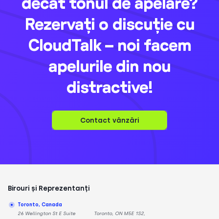
decât tonul de apelare?
Rezervați o discuție cu
CloudTalk – noi facem
apelurile din nou
distractive!
Contact vânzări
Birouri și Reprezentanți
Toronto, Canada
26 Wellington St E Suite
Toronto, ON M5E 1S2,