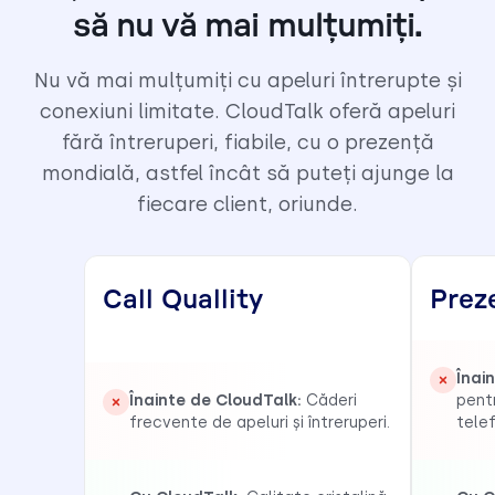
să nu vă mai mulțumiți.
Nu vă mai mulțumiți cu apeluri întrerupte și
conexiuni limitate. CloudTalk oferă apeluri
fără întreruperi, fiabile, cu o prezență
mondială, astfel încât să puteți ajunge la
fiecare client, oriunde.
Call Quallity
Prez
Înai
Înainte de CloudTalk:
Căderi
pent
frecvente de apeluri și întreruperi.
telef